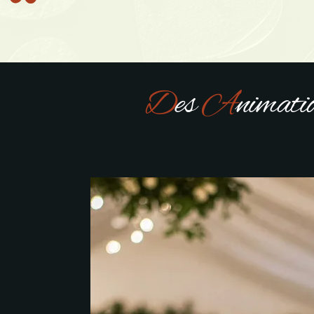
D
es
A
nimati