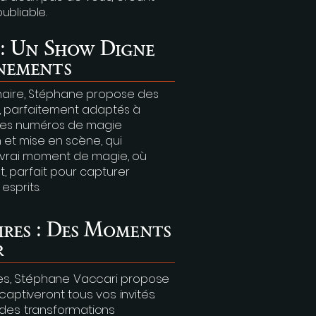
ubliable.
 : Un Show Digne
énements
inaire, Stéphane propose des
, parfaitement adaptés à
 Des numéros de magie
n et mise en scène, qui
Un vrai moment de magie, où
, parfait pour capturer
esprits.
aires : Des Moments
r
es, Stéphane Vaccari propose
captiveront tous vos invités.
 des transformations