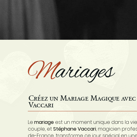
M
ariages
Créez un Mariage Magique avec
Vaccari
Le
mariage
est un moment unique dans la vi
couple, et
Stéphane Vaccari
, magicien profes
de-France, transforme ce jour spécial en un