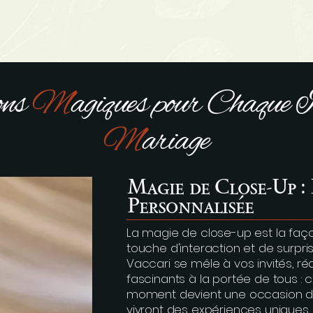
ons
M
agiques pour Chaque I
M
ariage
Magie de Close-Up : 
Personnalisée
La magie de close-up est la faço
touche d'interaction et de surpr
Vaccari se mêle à vos invités, ré
fascinants à la portée de tous : c
moment devient une occasion d’é
vivront des expériences uniques