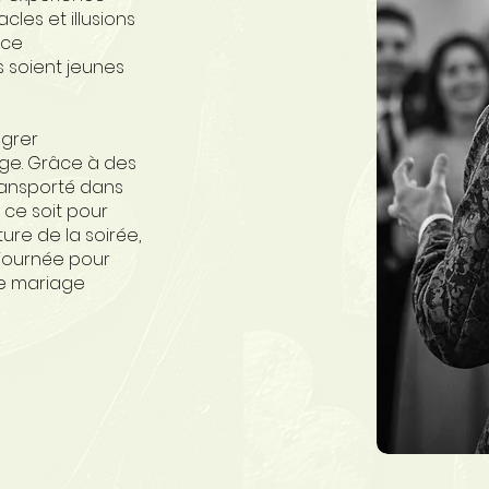
les et illusions
nce
ls soient jeunes
grer
ge. Grâce à des
transporté dans
 ce soit pour
ture de la soirée,
journée pour
re mariage