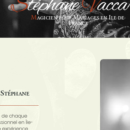
S
téphane
V
acca
M
agicien pour Mariages en Ile-de-
France
 Stéphane
e de chaque
sionnel en Île-
e expérience